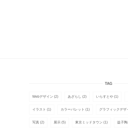
ン
TAG
Webデザイン
(2)
あざらし
(2)
いらすとや
(1)
イラスト
(1)
カラーパレット
(1)
グラフィックデザ
写真
(2)
展示
(5)
東京ミッドタウン
(1)
益子陶