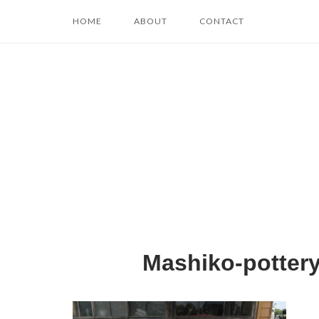
コ
HOME
ABOUT
CONTACT
ン
テ
ン
ツ
へ
ス
キ
ッ
プ
Mashiko-potter