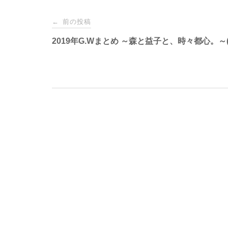
o
r
n
投
前の投稿
k
k
←
2019年G.Wまとめ ～森と益子と、時々都心。～(
稿
ナ
ビ
ゲ
ー
シ
ョ