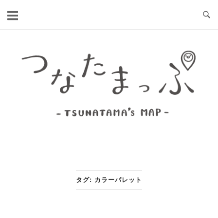
コ
ン
テ
ン
ホ
ツ
ー
へ
ム
ス
キ
ッ
プ
タグ:
カラーパレット