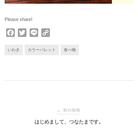
Please share!
F
T
L
C
a
w
i
o
c
i
n
p
いわき
カラーパレット
食べ物
e
t
e
y
b
t
L
o
e
i
o
r
n
k
k
投
前の投稿
←
はじめまして、つなたまです。
稿