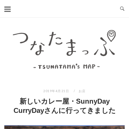
コ
ン
テ
ン
ホ
ツ
ー
へ
ム
ス
キ
ッ
プ
2019年4月21日
お店
新しいカレー屋・SunnyDay
CurryDayさんに行ってきました