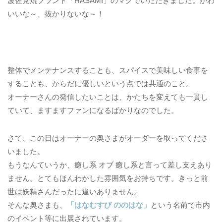
波佐見焼ブランド「HASAMI」のマグでいただきました。かわ
いいな～、抜かりないな～！
整体でメンテナンスすることも、スパイスで美味しい食事を
することも、からだに優しいという点では共通のこと。
オーナーさんの発信したいことは、かたちを変えても一貫し
ていて、ますますファンになるばかりなのでした。
さて、この日はオーナーの奥さまがオーダーを取ってくださ
いました。
もうなんていうか、癒し系 オブ 癒し系と言って差し支えあり
ません。とてもほんわかした雰囲気をお持ちです。きっと前
世は妖精さんだったに違いありません。
そんな奥さまも、
「はなむすび ののはな」
という名前で市内
のイベント等に出展されています。