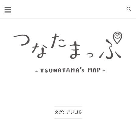
コ
ン
テ
ン
ホ
ツ
ー
へ
ム
ス
キ
ッ
プ
タグ:
デジLIG