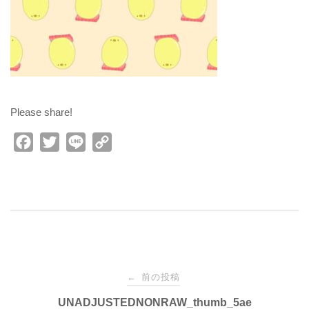
Please share!
F
T
L
C
a
w
i
o
c
i
n
p
e
t
e
y
b
t
L
o
e
i
o
r
n
投
前の投稿
k
k
←
UNADJUSTEDNONRAW_thumb_5ae
稿