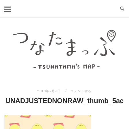
コ
ン
テ
ン
ホ
ツ
ー
へ
ム
ス
キ
ッ
プ
2018年7月6日
コメントする
UNADJUSTEDNONRAW_thumb_5ae